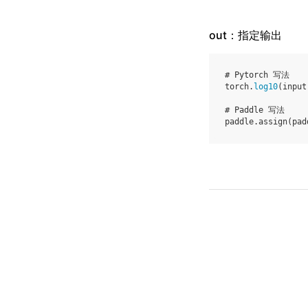
out：指定输出
# Pytorch 写法
torch
.
log10
(
input
# Paddle 写法
paddle
.
assign
(
pad