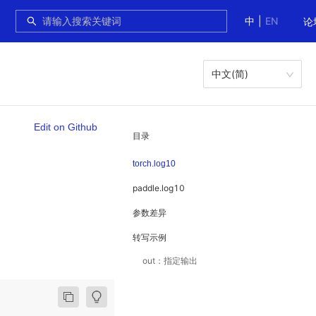
中
|
EN
论
中文(简)
Edit on Github
目录
torch.log10
paddle.log10
参数差异
转写示例
out：指定输出