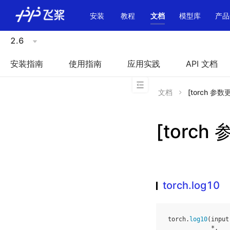
\u200E
安装
教程
文档
模型库
产品
2.6
安装指南
使用指南
应用实践
API 文档
文档
[torch 参数更
[torch 
torch.log10
torch
.
log10
(
input
*
,