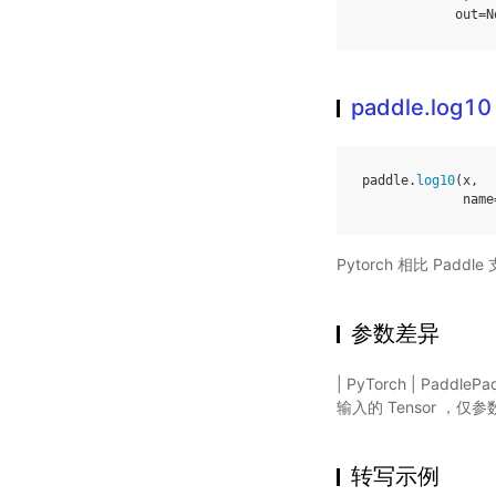
out
=
N
paddle.log10
paddle
.
log10
(
x
,
name
Pytorch 相比 Pa
参数差异
| PyTorch | Pad
输入的 Tensor ，仅参
转写示例