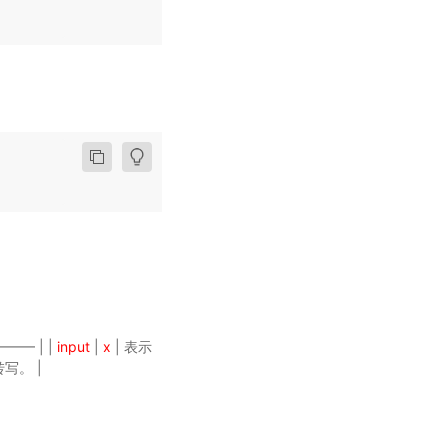
——— | |
input
|
x
| 表示
转写。 |