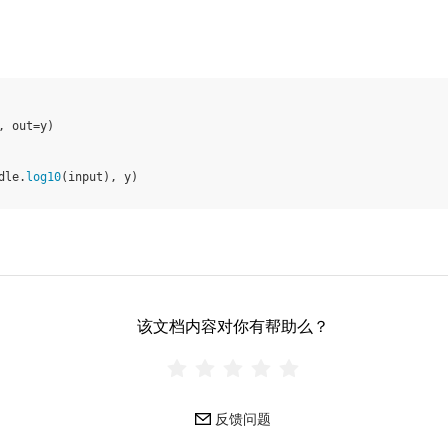
,
out
=
y
)
dle
.
log10
(
input
),
y
)
该文档内容对你有帮助么？
反馈问题