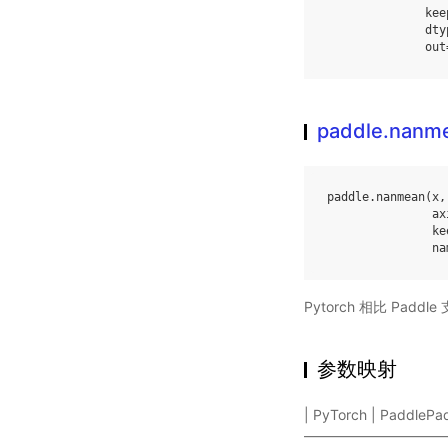
kee
dty
out
paddle.nanm
paddle
.
nanmean
(
x
,
ax
ke
na
Pytorch 相比 Pa
参数映射
| PyTorch | Paddle
——————————————