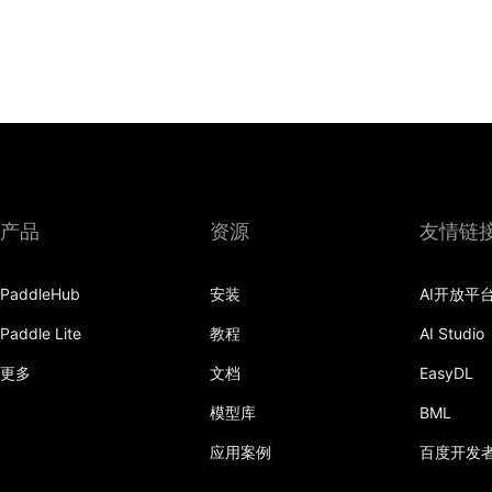
产品
资源
友情链
PaddleHub
安装
AI开放平
Paddle Lite
教程
AI Studio
更多
文档
EasyDL
模型库
BML
应用案例
百度开发