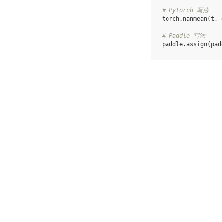
# Pytorch 写法
torch.nanmean(t, 
# Paddle 写法
paddle.assign(pad