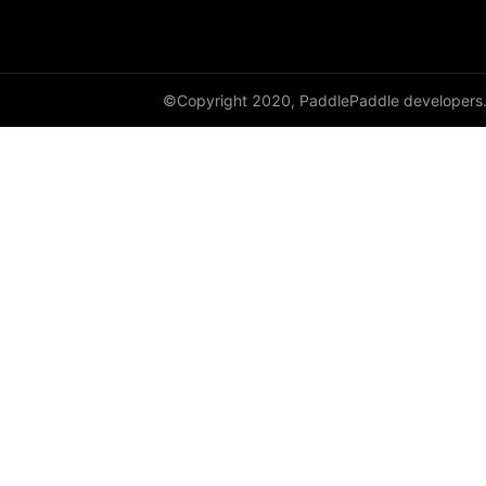
©Copyright 2020, PaddlePaddle developers