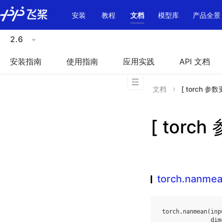
\u200E
安装
教程
文档
模型库
产品全景
2.6
安装指南
使用指南
应用实践
API 文档
文档
[ torch 参数
[ torch
torch.nanme
torch
.
nanmean
(
inp
dim