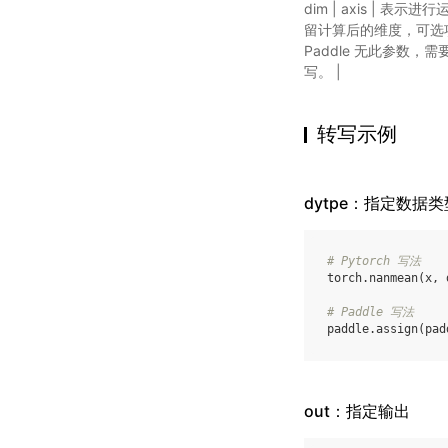
dim | axis | 表示
留计算后的维度，可选项。 |
Paddle 无此参数，需要转
写。 |
转写示例
dytpe：指定数据类
# Pytorch 写法
torch
.
nanmean
(
x
,
# Paddle 写法
paddle
.
assign
(
pad
out：指定输出