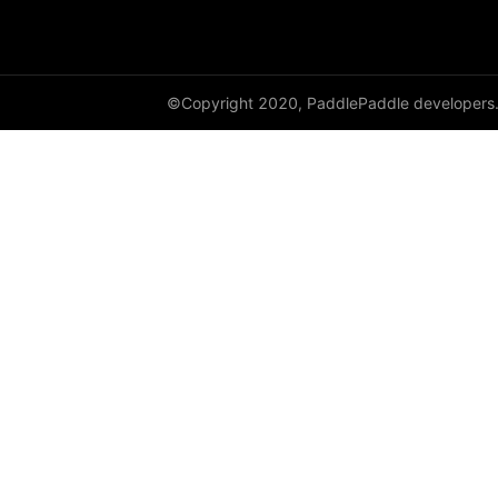
©Copyright 2020, PaddlePaddle developers