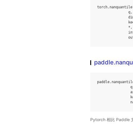
torch
.
nanquantile
q
,
di
ke
*
,
in
ou
paddle.nanqu
paddle
.
nanquantil
q
a
k
n
Pytorch 相比 Pa