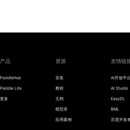
产品
资源
友情链
PaddleHub
安装
AI开放平
Paddle Lite
教程
AI Studio
更多
文档
EasyDL
模型库
BML
应用案例
百度开发