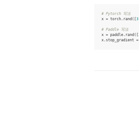
# Pytorch 写法
x
=
torch
.
rand
([
3
# Paddle 写法
x
=
paddle
.
rand
([
x
.
stop_gradient
=