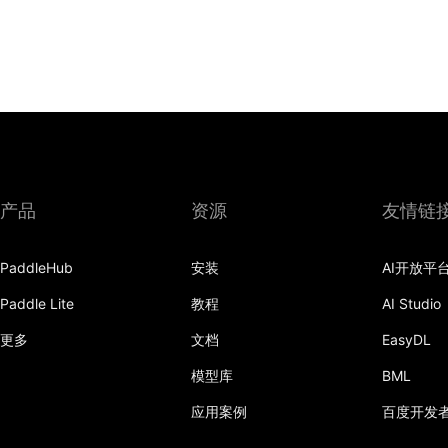
产品
资源
友情链
PaddleHub
安装
AI开放平
Paddle Lite
教程
AI Studio
更多
文档
EasyDL
模型库
BML
应用案例
百度开发