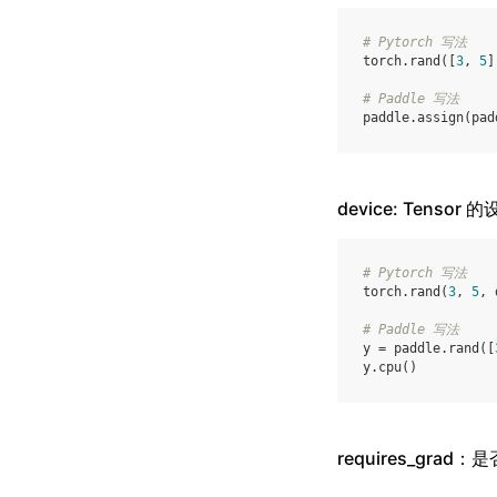
# Pytorch 写法
torch
.
rand
([
3
,
5
]
# Paddle 写法
paddle
.
assign
(
pad
device: Tensor 
# Pytorch 写法
torch
.
rand
(
3
,
5
,
# Paddle 写法
y
=
paddle
.
rand
([
y
.
cpu
()
requires_grad