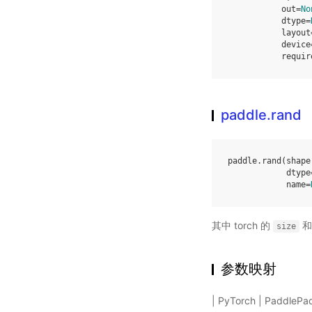
out
=
No
dtype
=
layout
device
requir
paddle.rand
paddle
.
rand
(
shape
dtype
name
=
其中 torch 的
和 
size
参数映射
| PyTorch | Paddle