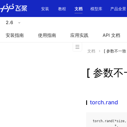
\u200E
安装
教程
文档
模型库
产品全景
2.6
安装指南
使用指南
应用实践
API 文档
文档
[ 参数不一致 ]
[ 参数不一
torch.rand
torch
.
rand
(
*
size
,
*
,