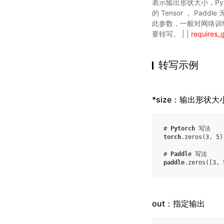
表示输出形状大小，Pytor
的 Tensor ， Paddl
此参数，一般对网络训练
要转写。 | |
requires_
转写示例
*size：输出形状大
# 
Pytorch
 写法
torch
.
zeros
(
3
,
5
)
# 
Paddle
 写法
paddle
.
zeros
(
[
3
,
out：指定输出