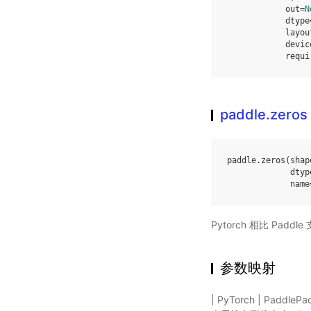
out
=
N
dtype
layou
devic
requi
paddle.zeros
paddle
.
zeros
(
shap
dtyp
name
Pytorch 相比 Pa
参数映射
| PyTorch | Padd