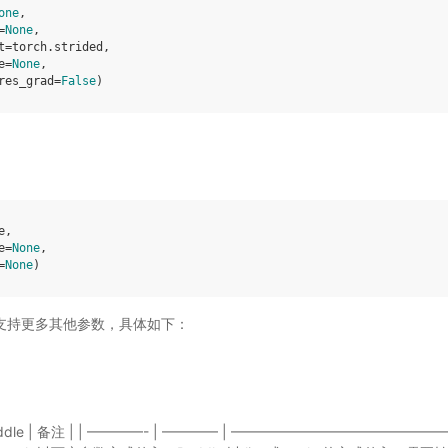
one
,
=
None
,
t
=
torch
.
strided
,
e
=
None
,
res_grad
=
False
)
e
,
e
=
None
,
=
None
)
ddle 支持更多其他参数，具体如下：
lePaddle | 备注 | | ————- | ———— | —————————————————— |