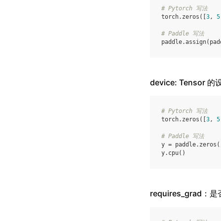
# Pytorch 写法
torch
.
zeros
([
3
,
5
# Paddle 写法
paddle
.
assign
(
pad
device: Tensor 
# Pytorch 写法
torch
.
zeros
([
3
,
5
# Paddle 写法
y
=
paddle
.
zeros
(
y
.
cpu
()
requires_grad