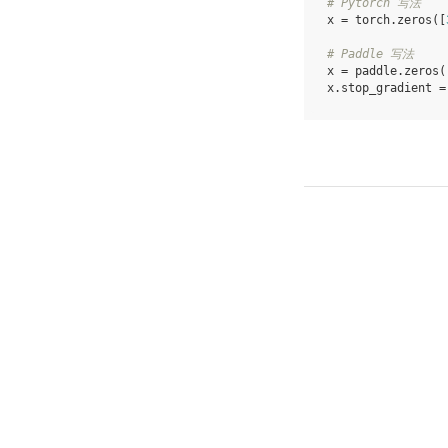
# Pytorch 写法
x
=
torch
.
zeros
([
# Paddle 写法
x
=
paddle
.
zeros
(
x
.
stop_gradient
=