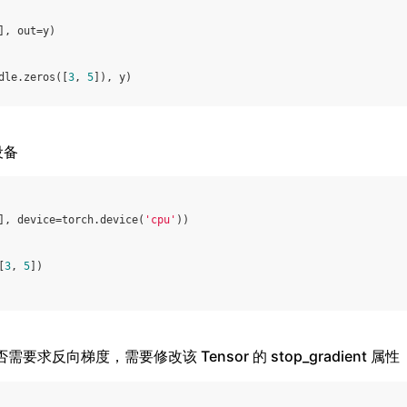
],
out
=
y
)
dle
.
zeros
([
3
,
5
]),
y
)
的设备
],
device
=
torch
.
device
(
'cpu'
))
[
3
,
5
])
：是否需要求反向梯度，需要修改该 Tensor 的 stop_gradient 属性