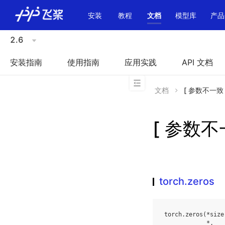
\u200E
安装
教程
文档
模型库
产品
2.6
安装指南
使用指南
应用实践
API 文档
文档
[ 参数不一致 ]t
[ 参数不一
torch.zeros
torch
.
zeros
(
*
size
*
,