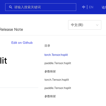
中
|
EN
论
中文(简)
 Release Note
Edit on Github
目录
torch.Tensor.hsplit
it
paddle.Tensor.hsplit
参数映射
torch.Tensor.hsplit
paddle.Tensor.hsplit
参数映射