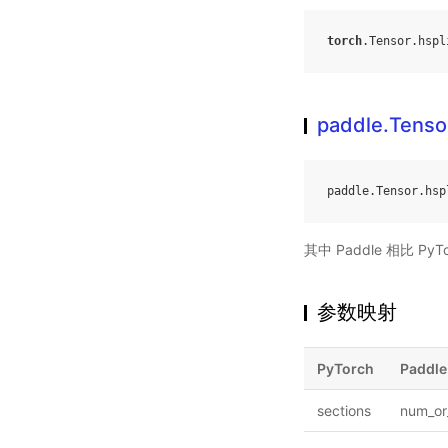
torch
.
Tensor
.
hspl
paddle.Tensor
paddle
.
Tensor
.
hsp
其中 Paddle 相比 
参数映射
PyTorch
Paddle
sections
num_or