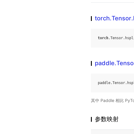
torch.Tensor.
torch
.
Tensor
.
hspl
paddle.Tensor
paddle
.
Tensor
.
hsp
其中 Paddle 相比 
参数映射