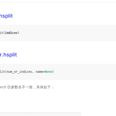
hsplit
it
(
indices
)
.hsplit
lit
(
num_or_indices
,
name
=
None
)
PyTorch 仅参数名不一致，具体如下：