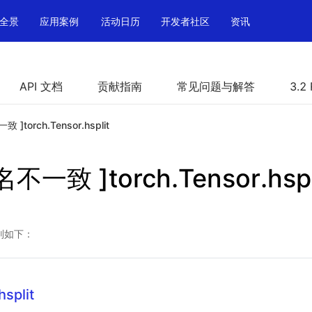
全景
应用案例
活动日历
开发者社区
资讯
API 文档
贡献指南
常见问题与解答
3.2
]torch.Tensor.hsplit
不一致 ]torch.Tensor.hspl
别如下：
hsplit