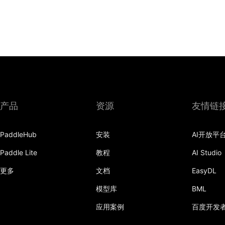
产品
资源
友情链
PaddleHub
安装
AI开放平
Paddle Lite
教程
AI Studio
更多
文档
EasyDL
模型库
BML
应用案例
百度开发