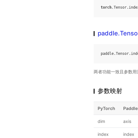
torch
.
Tensor
.
inde
paddle.Tensor
paddle
.
Tensor
.
ind
两者功能一致且参数用
参数映射
PyTorch
Paddle
dim
axis
index
index