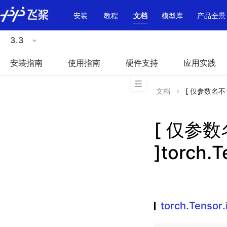
\u200E
安装
教程
文档
模型库
产品全景
3.3
安装指南
使用指南
硬件支持
应用实践
文档
[ 仅参数名不一致 
[ 仅参
]torch.T
torch.Tensor.i