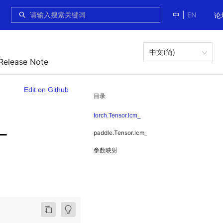
中
|
EN
论
中文(简)
 Release Note
Edit on Github
目录
torch.Tensor.lcm_
_
paddle.Tensor.lcm_
参数映射