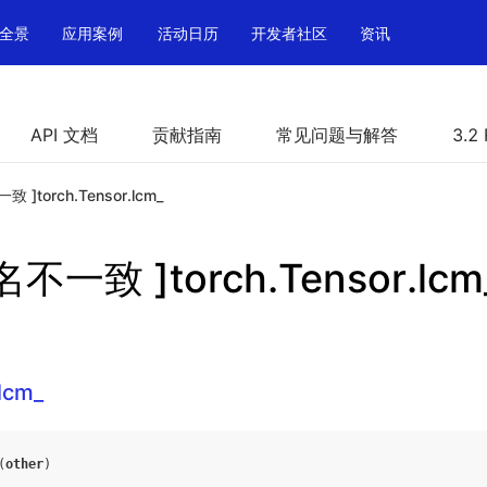
全景
应用案例
活动日历
开发者社区
资讯
API 文档
贡献指南
常见问题与解答
3.2
 ]torch.Tensor.lcm_
不一致 ]torch.Tensor.lcm
lcm_
(
other
)