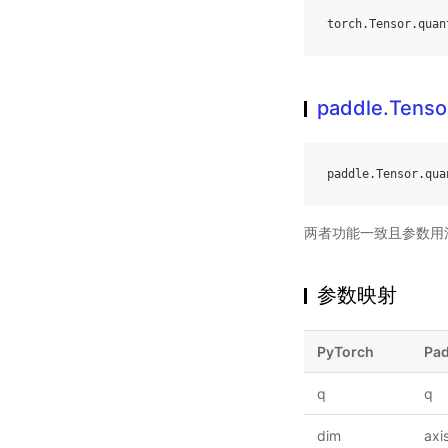
torch
.
Tensor
.
quan
paddle.Tensor
paddle
.
Tensor
.
qua
两者功能一致且参数用
参数映射
PyTorch
Pad
q
q
dim
axi