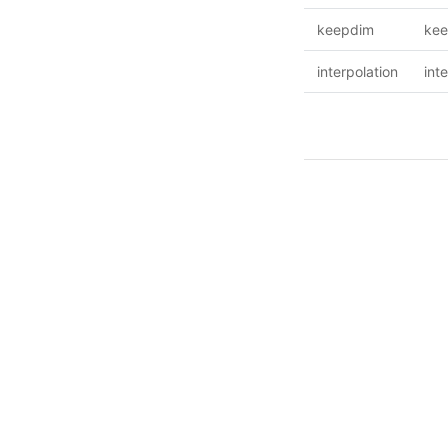
keepdim
ke
interpolation
int