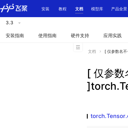
\u200E
安装
教程
文档
模型库
产品全景
3.3
安装指南
使用指南
硬件支持
应用实践
文档
[ 仅参数名不一致 
[ 仅参
]torch.T
torch.Tensor.