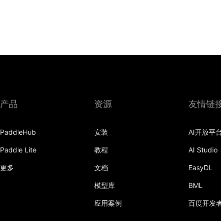
产品
资源
友情链
PaddleHub
安装
AI开放平
Paddle Lite
教程
AI Studio
更多
文档
EasyDL
模型库
BML
应用案例
百度开发