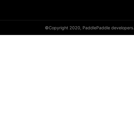
©Copyright 2020, PaddlePaddle developers