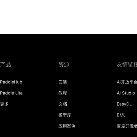
产品
资源
友情链
PaddleHub
安装
AI开放平
Paddle Lite
教程
AI Studio
更多
文档
EasyDL
模型库
BML
应用案例
百度开发