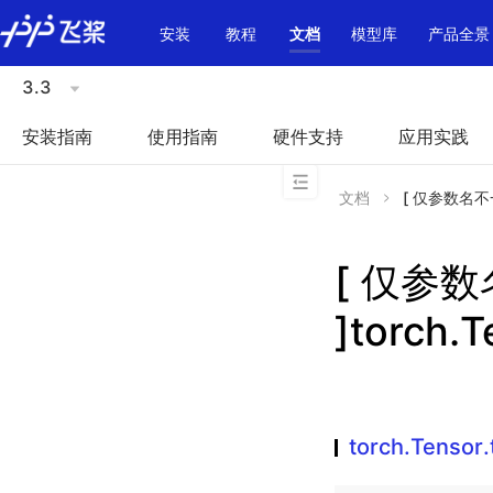
\u200E
安装
教程
文档
模型库
产品全景
3.3
安装指南
使用指南
硬件支持
应用实践
文档
[ 仅参数名不一致 
[ 仅参
]torch.T
torch.Tensor.