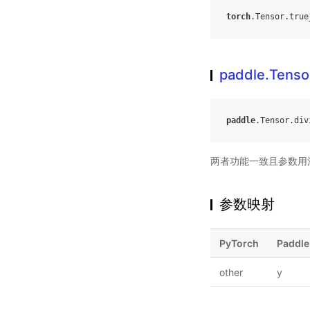
torch
.
Tensor
.
true
paddle.Tenso
paddle
.
Tensor
.
div
两者功能一致且参数用
参数映射
PyTorch
Paddle
other
y