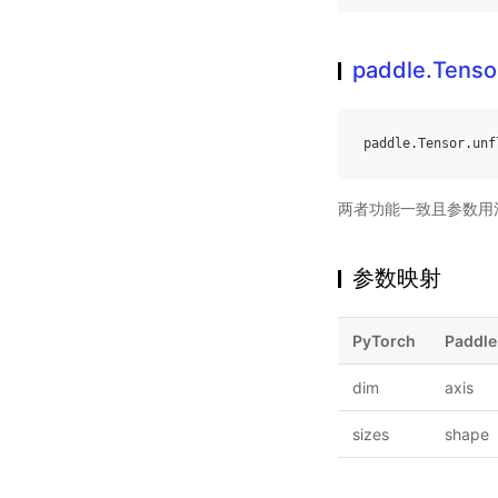
paddle.Tensor
paddle
.
Tensor
.
unf
两者功能一致且参数用
参数映射
PyTorch
Paddle
dim
axis
sizes
shape