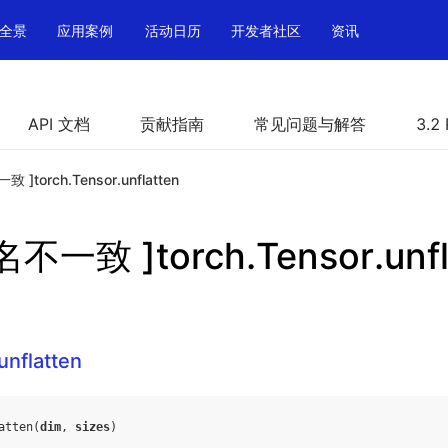
全景
应用案例
活动日历
开发者社区
资讯
API 文档
贡献指南
常见问题与解答
3.2
]torch.Tensor.unflatten
不一致 ]torch.Tensor.unfl
unflatten
atten
(
dim
,
sizes
)