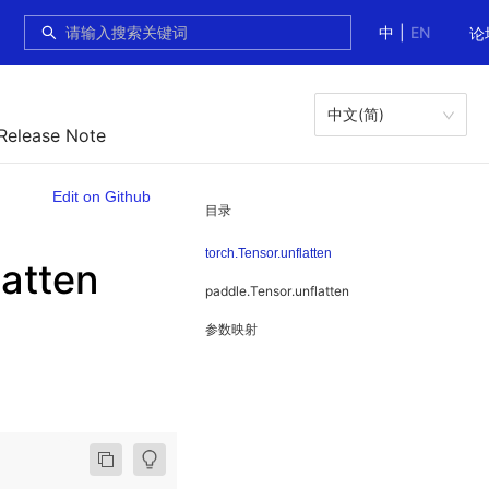
中
|
EN
论
中文(简)
 Release Note
Edit on Github
目录
torch.Tensor.unflatten
atten
paddle.Tensor.unflatten
参数映射