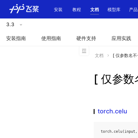
\u200E
安装
教程
文档
模型库
产品
3.3
安装指南
使用指南
硬件支持
应用实践
文档
[ 仅参数名不一致
[ 仅参数名
torch.celu
torch
.
celu
(
input
,