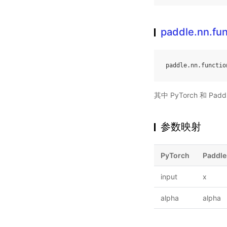
paddle.nn.fun
paddle
.
nn
.
functio
其中 PyTorch 和 
参数映射
PyTorch
Paddle
input
x
alpha
alpha