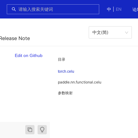
中
|
EN
论
中文(简)
 Release Note
Edit on Github
目录
torch.celu
paddle.nn.functional.celu
参数映射