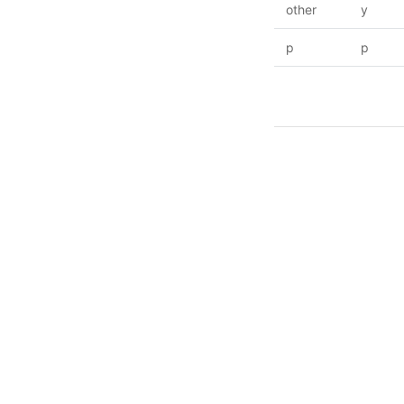
other
y
p
p