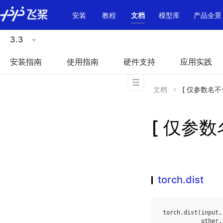
\u200E
安装
教程
文档
模型库
产品全景
3.3
安装指南
使用指南
硬件支持
应用实践
文档
[ 仅参数名不一致
[ 仅参数名
torch.dist
torch
.
dist
(
input
,
other
,