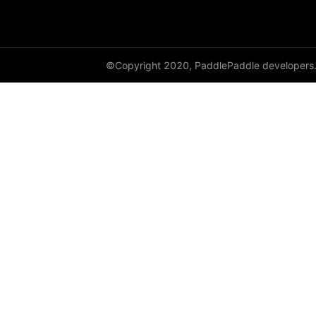
©Copyright 2020, PaddlePaddle developers