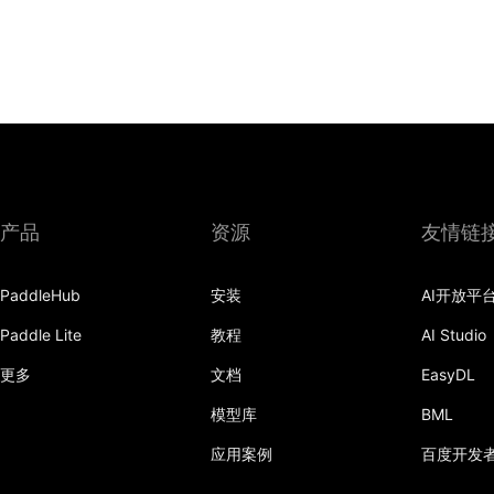
产品
资源
友情链
PaddleHub
安装
AI开放平
Paddle Lite
教程
AI Studio
更多
文档
EasyDL
模型库
BML
应用案例
百度开发