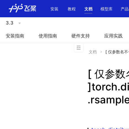
\u200E
安装
教程
文档
模型库
产品
3.3
安装指南
使用指南
硬件支持
应用实践
文档
[ 仅参数名不一致 ]
[ 仅参
]torch.d
.rsampl