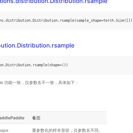
tions.distribution.Distribution.rsample
ns
.
distribution
.
Distribution
.
rsample
(
sample_shape
=
torch
.
Size
([])
bution.Distribution.rsample
on
.
Distribution
.
rsample
(
shape
=
())
Paddle 功能一致，仅参数名不一致，具体如下：
addlePaddle
备注
hape
重参数化的样本形状，仅参数名不同。