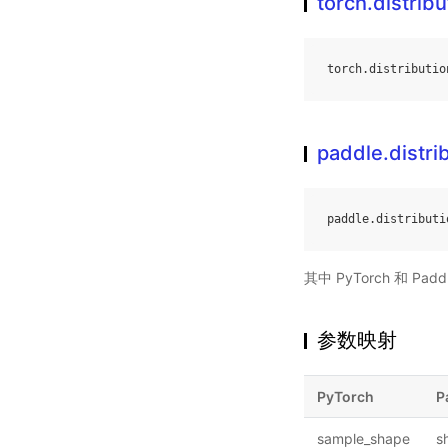
torch.distribu
torch
.
distributio
paddle.distri
paddle
.
distributi
其中 PyTorch 和 
参数映射
PyTorch
P
sample_shape
s