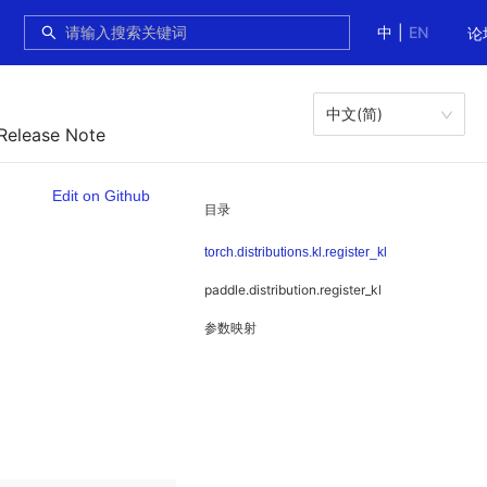
中
|
EN
论
中文(简)
 Release Note
Edit on Github
目录
torch.distributions.kl.register_kl
paddle.distribution.register_kl
参数映射