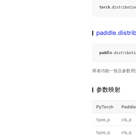
torch
.
distributio
paddle.distrib
paddle
.
distributi
两者功能一致且参数用
参数映射
PyTorch
Paddle
type_p
cls_p
type_q
cls_q