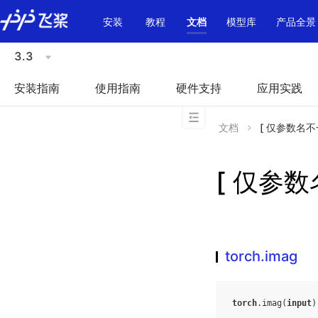
\u200E
安装
教程
文档
模型库
产品全景
3.3
安装指南
使用指南
硬件支持
应用实践
文档
[ 仅参数名不一致
[ 仅参数名
torch.imag
torch
.
imag
(
input
)