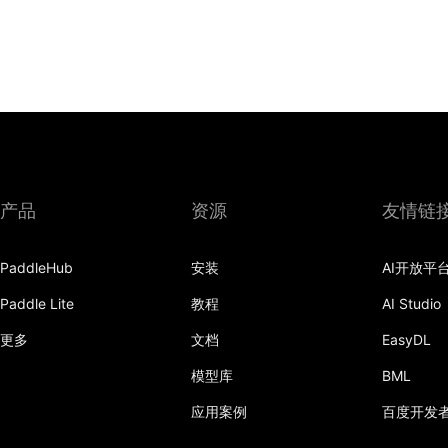
产品
资源
友情链
PaddleHub
安装
AI开放平
Paddle Lite
教程
AI Studio
更多
文档
EasyDL
模型库
BML
应用案例
百度开发