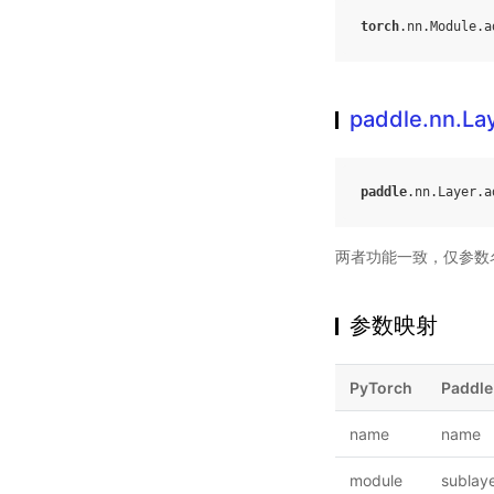
torch
.
nn
.
Module
.
a
paddle.nn.La
paddle
.
nn
.
Layer
.
a
两者功能一致，仅参数
参数映射
PyTorch
Paddle
name
name
module
sublay