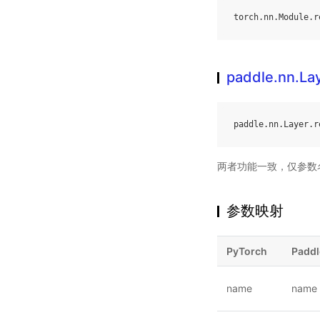
torch
.
nn
.
Module
.
r
paddle.nn.Lay
paddle
.
nn
.
Layer
.
r
两者功能一致，仅参数
参数映射
PyTorch
Paddl
name
name