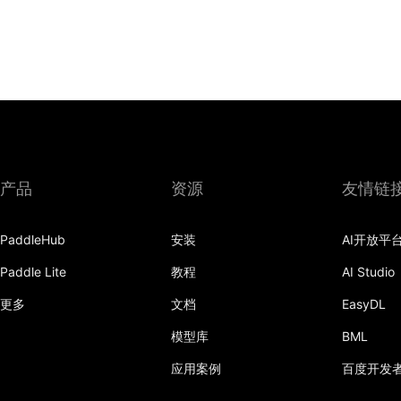
产品
资源
友情链
PaddleHub
安装
AI开放平
Paddle Lite
教程
AI Studio
更多
文档
EasyDL
模型库
BML
应用案例
百度开发