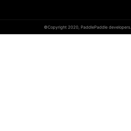
©Copyright 2020, PaddlePaddle developers