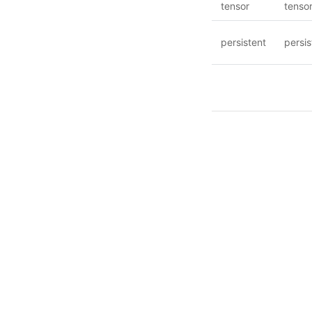
tensor
tenso
persistent
persis