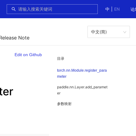
中
|
EN
论
中文(简)
 Release Note
Edit on Github
目录
torch.nn.Module.register_para
meter
ter
paddle.nn.Layer.add_paramet
er
参数映射