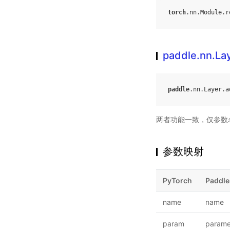
torch
.
nn
.
Module
.
r
paddle.nn.La
paddle
.
nn
.
Layer
.
a
两者功能一致，仅参数
参数映射
PyTorch
Paddle
name
name
param
parame