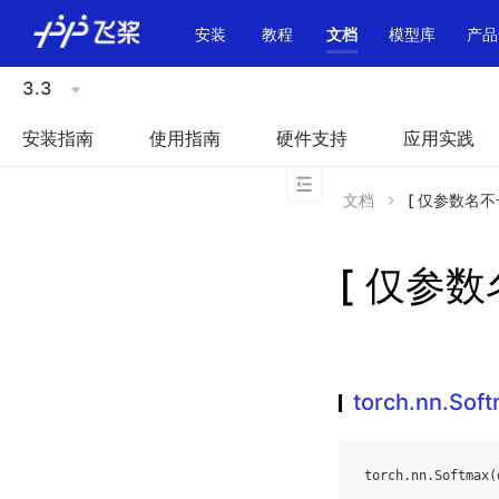
\u200E
安装
教程
文档
模型库
产品
3.3
安装指南
使用指南
硬件支持
应用实践
文档
[ 仅参数名不一致
[ 仅参数名
torch.nn.Sof
torch
.
nn
.
Softmax
(