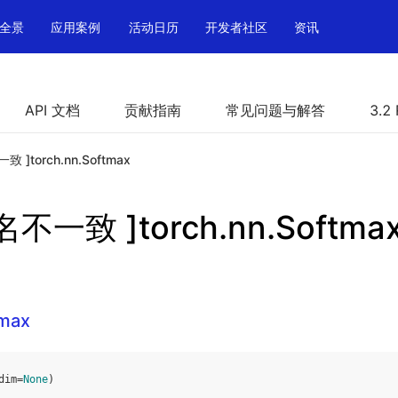
全景
应用案例
活动日历
开发者社区
资讯
API 文档
贡献指南
常见问题与解答
3.2
 ]torch.nn.Softmax
不一致 ]torch.nn.Softma
tmax
dim
=
None
)