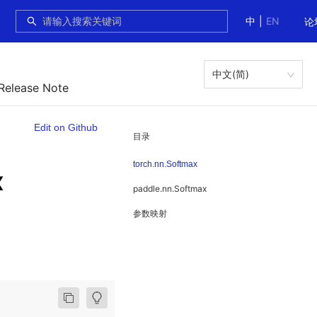
中
|
EN
论
中文(简)
 Release Note
Edit on Github
目录
torch.nn.Softmax
x
paddle.nn.Softmax
参数映射