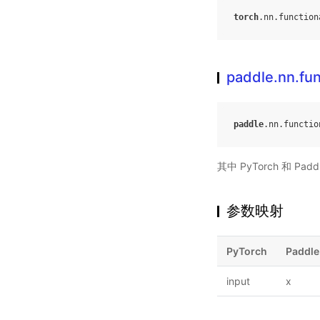
torch
.
nn
.
function
paddle.nn.fun
paddle
.
nn
.
functio
其中 PyTorch 和 
参数映射
PyTorch
Paddle
input
x