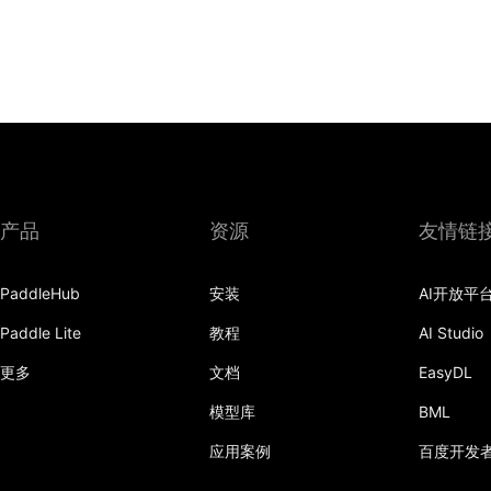
产品
资源
友情链
PaddleHub
安装
AI开放平
Paddle Lite
教程
AI Studio
更多
文档
EasyDL
模型库
BML
应用案例
百度开发