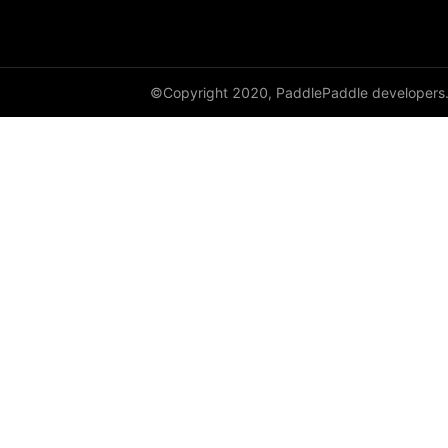
©Copyright 2020, PaddlePaddle developers