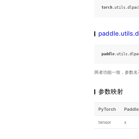
torch
.
utils
.
dlpac
paddle.utils.
paddle
.
utils
.
dlpa
两者功能一致，参数名
参数映射
PyTorch
Paddle
tensor
x