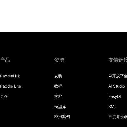
产品
资源
友情链
PaddleHub
安装
AI开放平
Paddle Lite
教程
AI Studio
更多
文档
EasyDL
模型库
BML
应用案例
百度开发