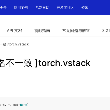
全景
应用案例
活动日历
开发者社区
资讯
API 文档
贡献指南
常见问题与解答
3.2
 ]torch.vstack
不一致 ]torch.vstack
ors
,
*
,
out
=
None
)