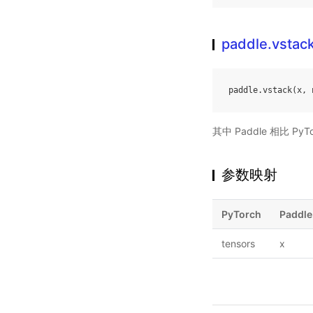
paddle.vstac
paddle
.
vstack
(
x
,
其中 Paddle 相比 
参数映射
PyTorch
Paddle
tensors
x