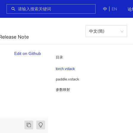
中
|
EN
论
中文(简)
 Release Note
Edit on Github
目录
torch.vstack
paddle.vstack
参数映射