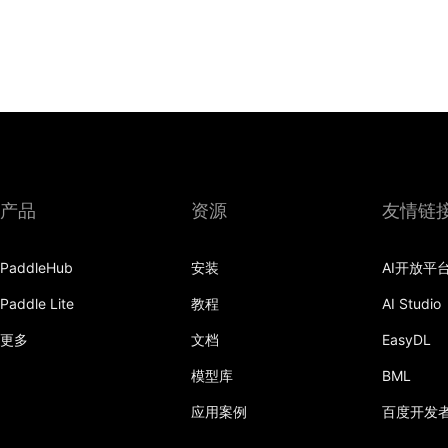
产品
资源
友情链
PaddleHub
安装
AI开放平
Paddle Lite
教程
AI Studio
更多
文档
EasyDL
模型库
BML
应用案例
百度开发