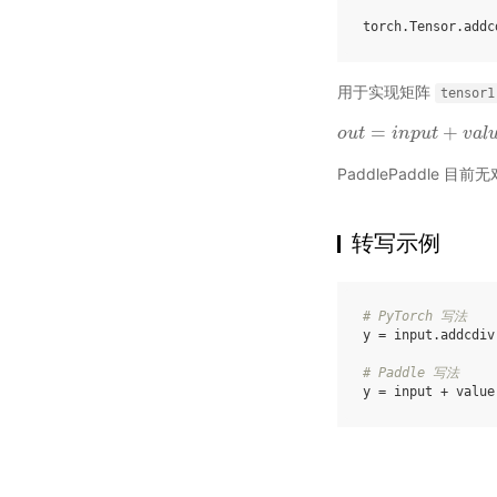
torch
.
Tensor
.
addc
用于实现矩阵
tensor1
=
+
o
o
u
u
t
t
=
i
n
p
i
u
n
t
+
p
v
u
a
t
l
u
e
∗
v
(
a
t
e
l
PaddlePaddle 
转写示例
# PyTorch 写法
y
=
input
.
addcdiv
# Paddle 写法
y
=
input
+
value