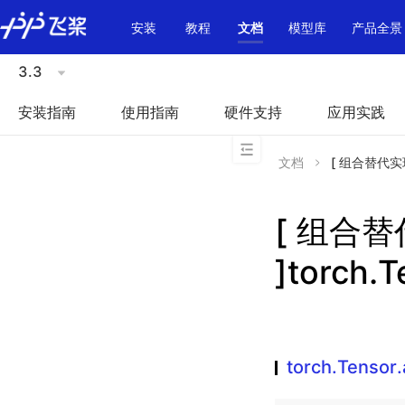
\u200E
安装
教程
文档
模型库
产品全景
3.3
安装指南
使用指南
硬件支持
应用实践
文档
[ 组合替代实现 ]
[ 组合
]torch.
torch.Tensor