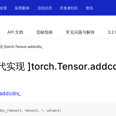
全景
应用案例
活动日历
开发者社区
资讯
API 文档
贡献指南
常见问题与解答
3.2
torch.Tensor.addcdiv_
实现 ]torch.Tensor.addcd
.addcdiv_
div_
(
tensor1
,
tensor2
,
*
,
value
=
1
)