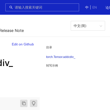
中
|
EN
论
中文(简)
 Release Note
Edit on Github
目录
torch.Tensor.addcdiv_
iv_
转写示例