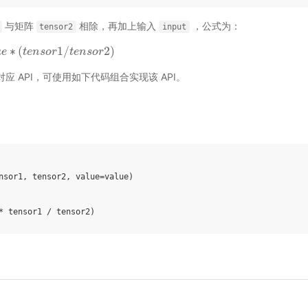
与矩阵
相除，再加上输入
，公式为：
tensor2
input
∗
(
1
/
2
)
u
n
s
e
o
r
1
/
t
t
e
e
n
n
s
s
o
o
r
r
2
)
t
e
n
s
o
r
目前无对应 API，可使用如下代码组合实现该 API。
nsor1
,
tensor2
,
value
=
value
)
*
tensor1
/
tensor2
)