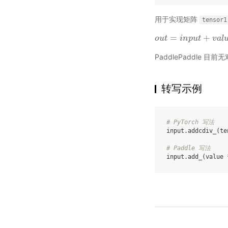
用于实现矩阵
tensor1
=
+
o
o
u
u
t
t
=
i
n
p
i
u
n
t
+
p
v
u
a
t
l
u
e
∗
v
(
a
t
e
l
PaddlePaddle 
转写示例
# PyTorch 写法
input
.
addcdiv_
(
te
# Paddle 写法
input
.
add_
(
value