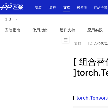
\u200E
安装
教程
文档
模型库
产品全景
3.3
安装指南
使用指南
硬件支持
应用实践
文档
[ 组合替代实现 ]
[ 组合
]torch.
torch.Tensor