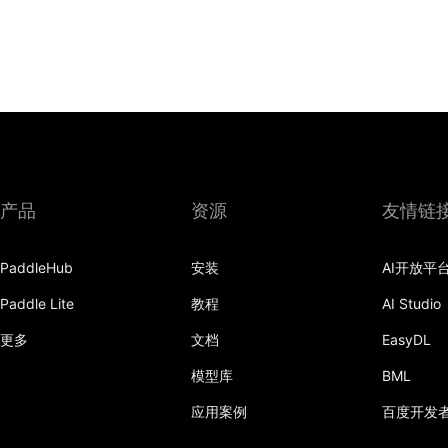
产品
资源
友情链
PaddleHub
安装
AI开放平
Paddle Lite
教程
AI Studio
更多
文档
EasyDL
模型库
BML
应用案例
百度开发