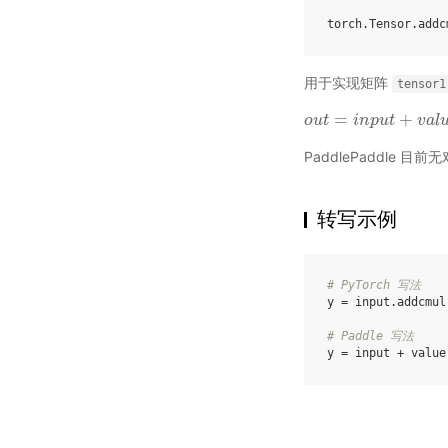
torch
.
Tensor
.
addc
用于实现矩阵
tensor1
=
+
o
o
u
u
t
t
=
i
n
p
i
u
n
t
+
p
v
u
a
t
l
u
e
∗
v
t
a
e
l
n
PaddlePaddle 
转写示例
# PyTorch 写法
y
=
input
.
addcmul
# Paddle 写法
y
=
input
+
value