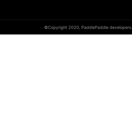
©Copyright 2020, PaddlePaddle developers