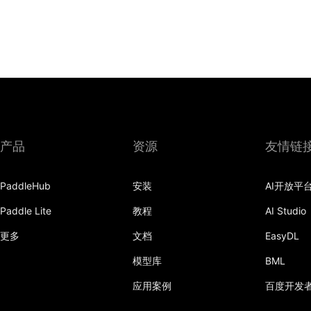
产品
资源
友情链
PaddleHub
安装
AI开放平
Paddle Lite
教程
AI Studio
更多
文档
EasyDL
模型库
BML
应用案例
百度开发