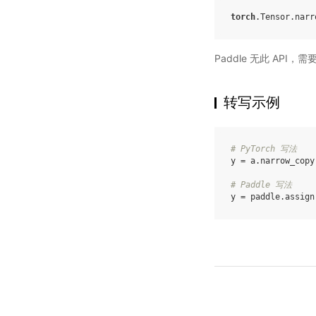
torch
.
Tensor
.
narr
Paddle 无此 API，
转写示例
# PyTorch 写法
y
=
a
.
narrow_copy
# Paddle 写法
y
=
paddle
.
assign