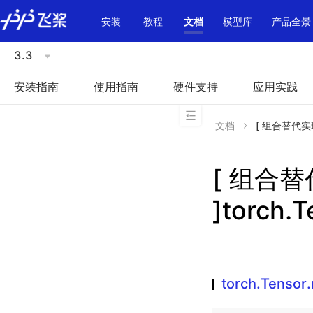
\u200E
安装
教程
文档
模型库
产品全景
3.3
安装指南
使用指南
硬件支持
应用实践
文档
[ 组合替代实现 ]
[ 组合
]torch.
torch.Tensor