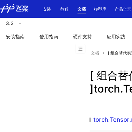
\u200E
安装
教程
文档
模型库
产品全景
3.3
安装指南
使用指南
硬件支持
应用实践
文档
[ 组合替代实现 ]
[ 组合
]torch.
torch.Tensor