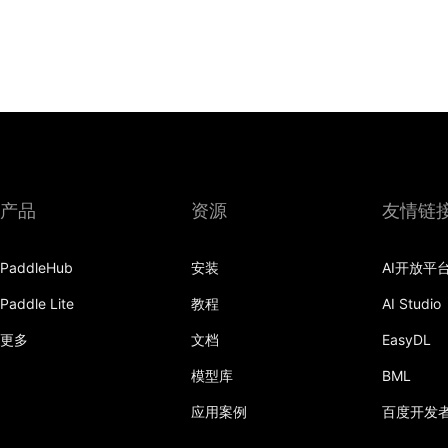
产品
资源
友情链
PaddleHub
安装
AI开放平
Paddle Lite
教程
AI Studio
更多
文档
EasyDL
模型库
BML
应用案例
百度开发