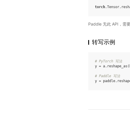
torch
.
Tensor
.
resh
Paddle 无此 API，
转写示例
# PyTorch 写法
y
=
a
.
reshape_as
(
# Paddle 写法
y
=
paddle
.
reshap