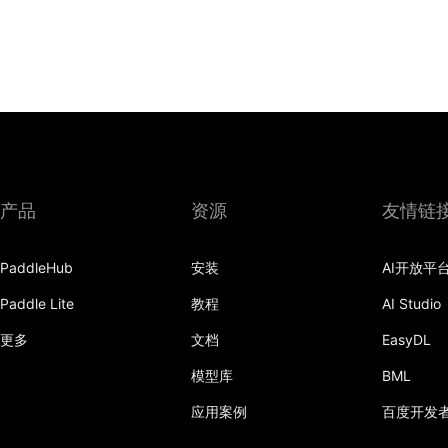
产品
资源
友情链
PaddleHub
安装
AI开放平
Paddle Lite
教程
AI Studio
更多
文档
EasyDL
模型库
BML
应用案例
百度开发