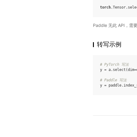
torch
.
Tensor
.
sele
Paddle 无此 API，
转写示例
# PyTorch 写法
y
=
a
.
select
(
dim
=
# Paddle 写法
y
=
paddle
.
index_