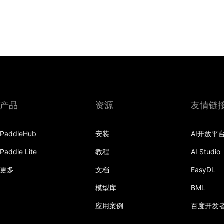
产品
资源
友情链
PaddleHub
安装
AI开放平
Paddle Lite
教程
AI Studio
更多
文档
EasyDL
模型库
BML
应用案例
百度开发