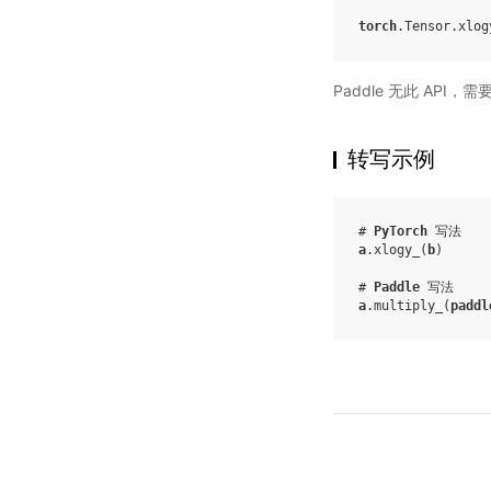
torch
.
Tensor
.
xlog
Paddle 无此 API，
转写示例
# 
PyTorch
 写法
a
.
xlogy_
(
b
)
# 
Paddle
 写法
a
.
multiply_
(
paddl