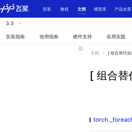
\u200E
安装
教程
文档
模型库
产品全景
3.3
安装指南
使用指南
硬件支持
应用实践
文档
[ 组合替代实现 ]
[ 组合替代
torch._forea