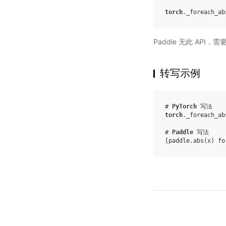
torch
.
_foreach_ab
Paddle 无此 API，
转写示例
# 
PyTorch
 写法
torch
.
_foreach_ab
# 
Paddle
 写法
[
paddle
.
abs
(
x
)
fo