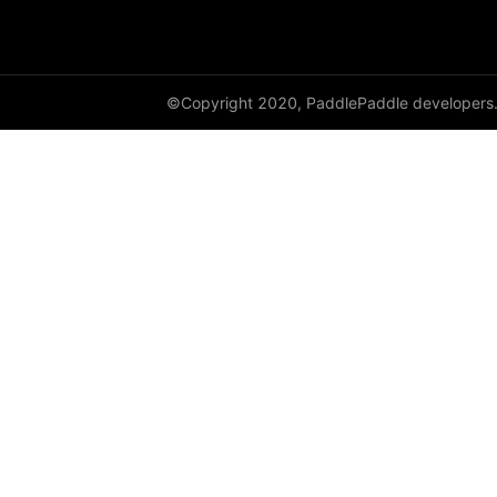
©Copyright 2020, PaddlePaddle developers