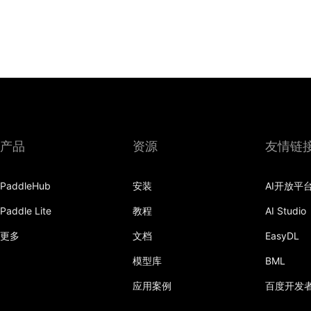
产品
资源
友情链
PaddleHub
安装
AI开放平
Paddle Lite
教程
AI Studio
更多
文档
EasyDL
模型库
BML
应用案例
百度开发