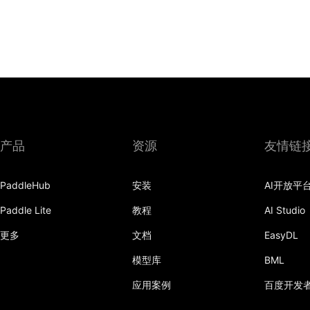
产品
资源
友情链
PaddleHub
安装
AI开放平
Paddle Lite
教程
AI Studio
更多
文档
EasyDL
模型库
BML
应用案例
百度开发