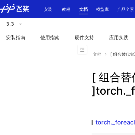
\u200E
安装
教程
文档
模型库
产品全景
3.3
安装指南
使用指南
硬件支持
应用实践
文档
[ 组合替代实现 ]
[ 组合
]torch.
torch._forea