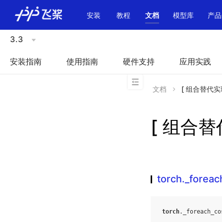
\u200E
安装
教程
文档
模型库
产品
3.3
安装指南
使用指南
硬件支持
应用实践
文档
[ 组合替代实现 ]
[ 组合替代
torch._foreac
torch
.
_foreach_co