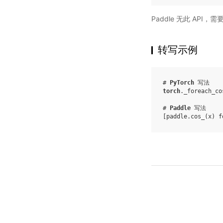
Paddle 无此 API，
转写示例
# 
PyTorch
 写法
torch
.
_foreach_co
# 
Paddle
 写法
[
paddle
.
cos_
(
x
)
f