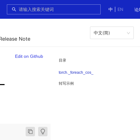
中
|
EN
论
中文(简)
 Release Note
Edit on Github
目录
torch._foreach_cos_
_
转写示例