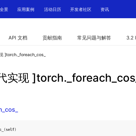
全景
应用案例
活动日历
开发者社区
资讯
API 文档
贡献指南
常见问题与解答
3.2
torch._foreach_cos_
实现 ]torch._foreach_cos
h_cos_
s_
(
self
)