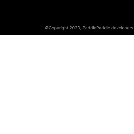
©Copyright 2020, PaddlePaddle developers