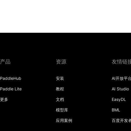
产品
资源
友情链
PaddleHub
安装
AI开放平
Paddle Lite
教程
AI Studio
更多
文档
EasyDL
模型库
BML
应用案例
百度开发