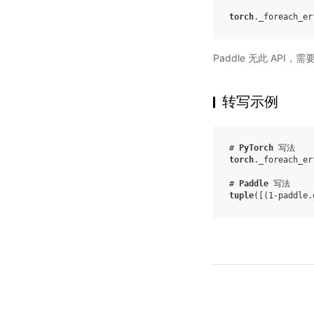
torch
.
_foreach_er
Paddle 无此 API，
转写示例
# 
PyTorch
 写法
torch
.
_foreach_er
# 
Paddle
 写法
tuple
(
[(
1
-
paddle
.