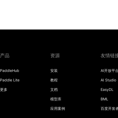
产品
资源
友情链
PaddleHub
安装
AI开放平
Paddle Lite
教程
AI Studio
更多
文档
EasyDL
模型库
BML
应用案例
百度开发