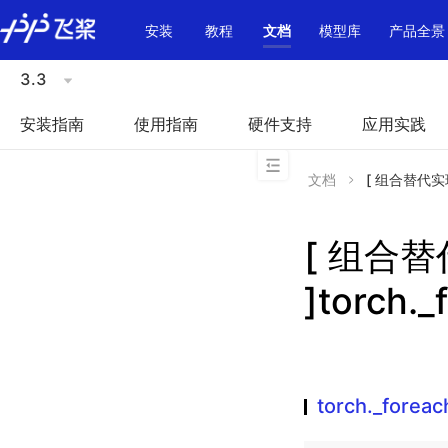
\u200E
安装
教程
文档
模型库
产品全景
3.3
安装指南
使用指南
硬件支持
应用实践
文档
[ 组合替代实现 ]
[ 组合
]torch._
torch._foreac