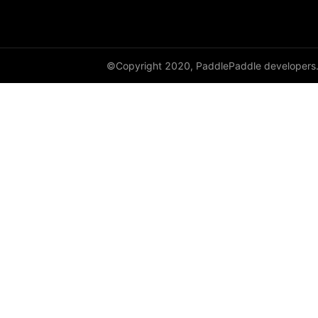
©Copyright 2020, PaddlePaddle developers