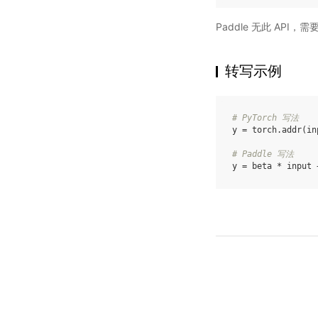
Paddle 无此 API，
转写示例
# PyTorch 写法
y
=
torch
.
addr
(
in
# Paddle 写法
y
=
beta
*
input