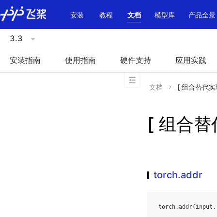
\u200E
安装
教程
文档
模型库
产品全景
3.3
安装指南
使用指南
硬件支持
应用实践
文档
[ 组合替代实现 
[ 组合替代
torch.addr
torch
.
addr
(
input
,