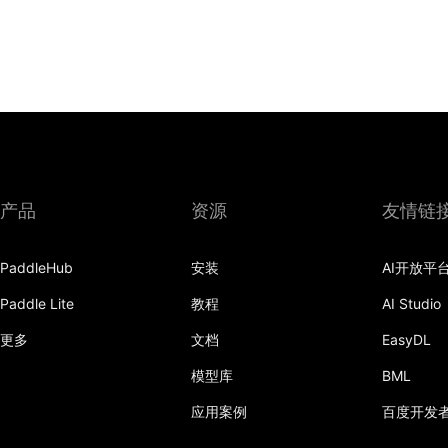
产品
资源
友情链
PaddleHub
安装
AI开放平
Paddle Lite
教程
AI Studio
更多
文档
EasyDL
模型库
BML
应用案例
百度开发