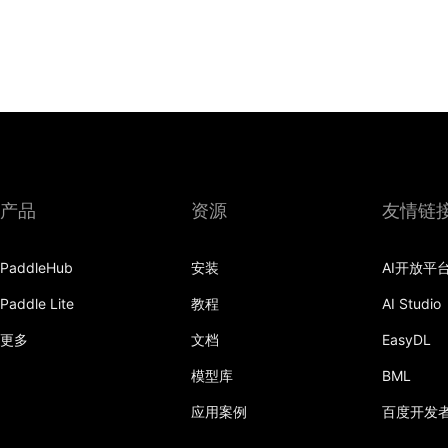
产品
资源
友情链
PaddleHub
安装
AI开放平
Paddle Lite
教程
AI Studio
更多
文档
EasyDL
模型库
BML
应用案例
百度开发