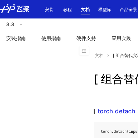
\u200E
安装
教程
文档
模型库
产品全景
3.3
安装指南
使用指南
硬件支持
应用实践
文档
[ 组合替代实现 
[ 组合替代
torch.detach
torch
.
detach
(
inpu