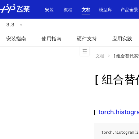
\u200E
安装
教程
文档
模型库
产品全景
3.3
安装指南
使用指南
硬件支持
应用实践
文档
[ 组合替代实现 
[ 组合替代
torch.histog
torch
.
histogram
(
i