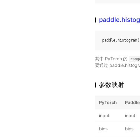
paddle.histo
paddle
.
histogram
(
其中 PyTorch 的
rang
要通过 paddle.histo
参数映射
PyTorch
Paddle
input
input
bins
bins