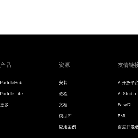
产品
资源
友情链
PaddleHub
安装
AI开放平
Paddle Lite
教程
AI Studio
更多
文档
EasyDL
模型库
BML
应用案例
百度开发