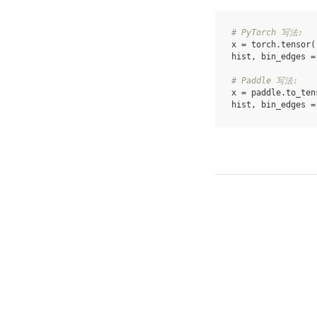
# PyTorch 写法:
x
=
torch
.
tensor
(
hist
,
bin_edges
=
# Paddle 写法:
x
=
paddle
.
to_ten
hist
,
bin_edges
=