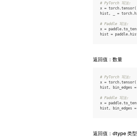
# PyTorch 写法:
x
=
torch
.
tensor
(
hist
,
_
=
torch
.
h
# Paddle 写法:
x
=
paddle
.
to_ten
hist
=
paddle
.
his
返回值：数量
# PyTorch 写法:
x
=
torch
.
tensor
(
hist
,
bin_edges
=
# Paddle 写法:
x
=
paddle
.
to_ten
hist
,
bin_edges
=
返回值：dtype 类型