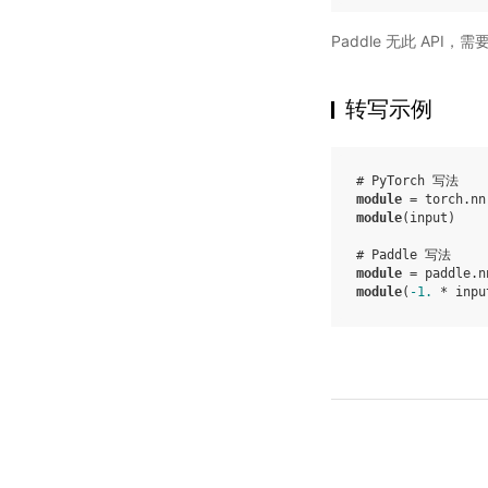
Paddle 无此 API，
转写示例
# PyTorch 写法
module
=
torch
.
nn
module
(
input
)
# Paddle 写法
module
=
paddle
.
n
module
(
-
1.
*
inpu