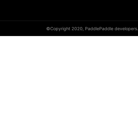
©Copyright 2020, PaddlePaddle developers