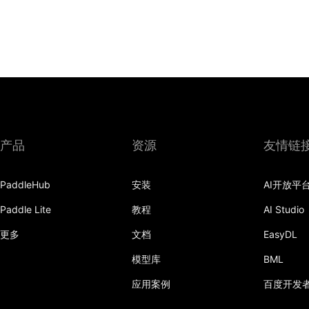
产品
资源
友情链
PaddleHub
安装
AI开放平
Paddle Lite
教程
AI Studio
更多
文档
EasyDL
模型库
BML
应用案例
百度开发