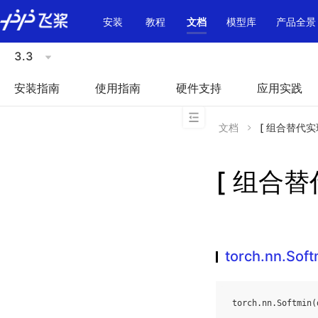
\u200E
安装
教程
文档
模型库
产品全景
3.3
安装指南
使用指南
硬件支持
应用实践
文档
[ 组合替代实现 ]
[ 组合替代
torch.nn.Soft
torch
.
nn
.
Softmin
(