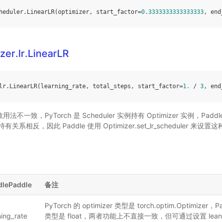
heduler
.
LinearLR
(
optimizer
,
start_factor
=
0.3333333333333333
,
end
zer.lr.LinearLR
lr
.
LinearLR
(
learning_rate
,
total_steps
,
start_factor
=
1.
/
3
,
end
用法不一致，PyTorch 是 Scheduler 实例持有 Optimizer 实例，Paddle
持有关系相反，因此 Paddle 使用 Optimizer.set_lr_scheduler
dlePaddle
备注
PyTorch 的 optimizer 类型是 torch.optim.Optimizer，Pa
ning_rate
类型是 float，两者功能上不直接一致，但可通过设置 leaning