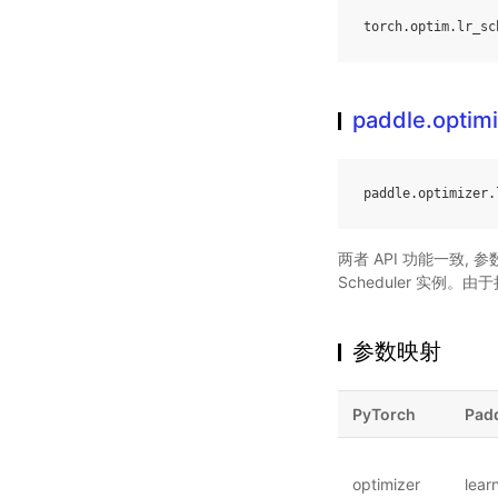
torch
.
optim
.
lr_sc
paddle.optimi
paddle
.
optimizer
.
两者 API 功能一致, 参数
Scheduler 实例。由于
参数映射
PyTorch
Pad
optimizer
lear