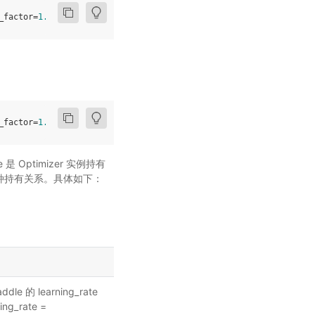
_factor
=
1.0
,
total_iters
=
5
,
last_epoch
=
-
1
,
verbose
=
False
)
_factor
=
1.0
,
last_epoch
=-
1
,
verbose
=
False
)
 是 Optimizer 实例持有
 来设置这种持有关系。具体如下：
ddle 的 learning_rate
_rate =