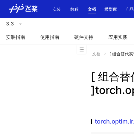
\u200E
安装
教程
文档
模型库
产品
3.3
安装指南
使用指南
硬件支持
应用实践
文档
[ 组合替代实现 ]
[ 组合
]torch.o
torch.optim.l