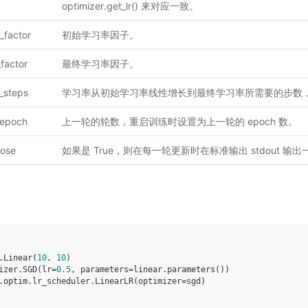
optimizer.get_lr() 来对应一致。
t_factor
初始学习率因子。
factor
最终学习率因子。
l_steps
学习率从初始学习率线性增长到最终学习率所需要的步数
_epoch
上一轮的轮数，重启训练时设置为上一轮的 epoch 数。
bose
如果是 True，则在每一轮更新时在标准输出 stdout 输
.
Linear
(
10
,
10
)
izer
.
SGD
(
lr
=
0.5
,
parameters
=
linear
.
parameters
())
.
optim
.
lr_scheduler
.
LinearLR
(
optimizer
=
sgd
)