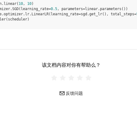
n
.
linear
(
10
,
10
)
mizer
.
SGD
(
learning_rate
=
0.5
,
parameters
=
linear
.
parameters
())
e
.
optimizer
.
lr
.
LinearLR
(
learning_rate
=
sgd
.
get_lr
(),
total_steps
=
ler
(
scheduler
)
该文档内容对你有帮助么？
反馈问题