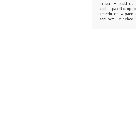
linear
=
paddle
.
n
sgd
=
paddle
.
opti
scheduler
=
paddl
sgd
.
set_lr_schedu