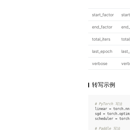
start_factor
star
end_factor
end_
total_iters
tota
last_epoch
last
verbose
ver
转写示例
# PyTorch 写法
linear
=
torch
.
nn
sgd
=
torch
.
optim
scheduler
=
torch
# Paddle 写法