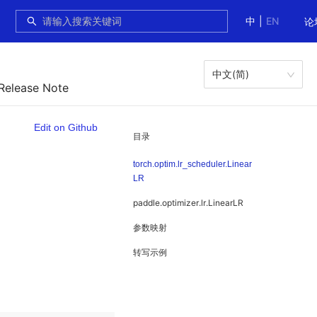
中
|
EN
论
中文(简)
 Release Note
Edit on Github
目录
torch.optim.lr_scheduler.Linear
LR
paddle.optimizer.lr.LinearLR
参数映射
转写示例