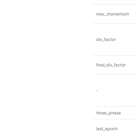
max_momentum
div_factor
final_div_factor
-
three_phase
last_epoch