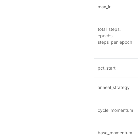
max_lr
total_steps,
epochs,
steps_per_epoch
pct_start
anneal_strategy
cycle_momentum
base_momentum