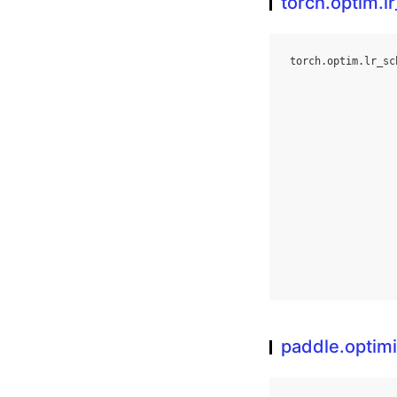
torch.optim.
torch
.
optim
.
lr_sc
paddle.optim