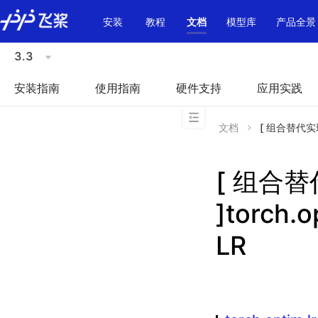
\u200E
安装
教程
文档
模型库
产品全景
3.3
安装指南
使用指南
硬件支持
应用实践
文档
[ 组合替代实现 ]
[ 组合
]torch.o
LR