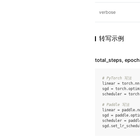
verbose
转写示例
total_steps, epo
# PyTorch 写法
linear
=
torch
.
nn
sgd
=
torch
.
optim
scheduler
=
torch
# Paddle 写法
linear
=
paddle
.
n
sgd
=
paddle
.
opti
scheduler
=
paddl
sgd
.
set_lr_schedu