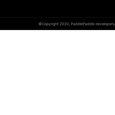
©Copyright 2020, PaddlePaddle developers