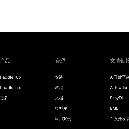
产品
资源
友情链
PaddleHub
安装
AI开放平
Paddle Lite
教程
AI Studio
更多
文档
EasyDL
模型库
BML
应用案例
百度开发