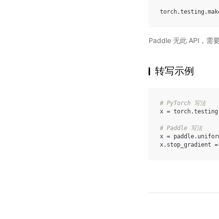
torch
.
testing
.
mak
Paddle 无此 API，
转写示例
# PyTorch 写法
x
=
torch
.
testing
# Paddle 写法
x
=
paddle
.
unifor
x
.
stop_gradient
=