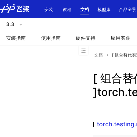
\u200E
安装
教程
文档
模型库
产品全景
3.3
安装指南
使用指南
硬件支持
应用实践
文档
[ 组合替代实现 ]
[ 组合
]torch.t
torch.testing