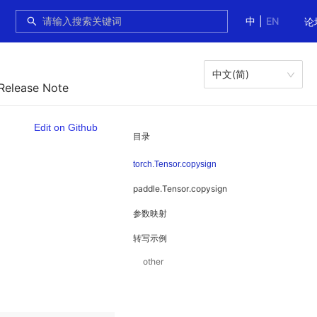
中
|
EN
论
中文(简)
 Release Note
Edit on Github
目录
torch.Tensor.copysign
paddle.Tensor.copysign
参数映射
转写示例
other