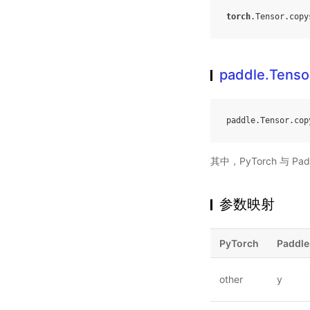
torch
.
Tensor
.
copy
paddle.Tenso
paddle
.
Tensor
.
cop
其中，PyTorch 与 Pad
参数映射
PyTorch
Paddle
other
y