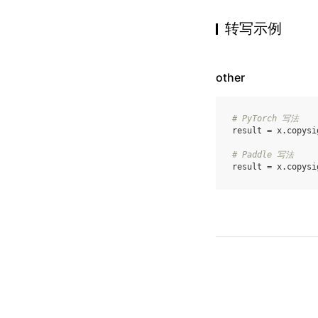
转写示例
other
# PyTorch 写法
result
=
x
.
copysi
# Paddle 写法
result
=
x
.
copysi