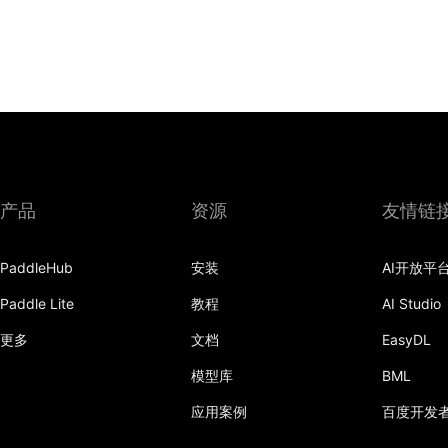
产品
资源
友情链
PaddleHub
安装
AI开放平
Paddle Lite
教程
AI Studio
更多
文档
EasyDL
模型库
BML
应用案例
百度开发