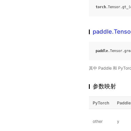
torch
.
Tensor
.
gt_
(
paddle.Tenso
paddle
.
Tensor
.
gre
其中 Paddle 和 PyTor
参数映射
PyTorch
Paddle
other
y