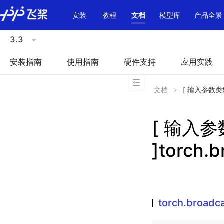
\u200E
安装
教程
文档
模型库
产品全景
3.3
安装指南
使用指南
硬件支持
应用实践
文档
[ 输入参数类型不
[ 输入
]torch.
torch.broadc