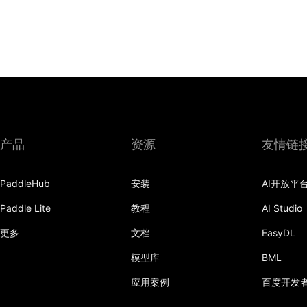
产品
资源
友情链
PaddleHub
安装
AI开放平
Paddle Lite
教程
AI Studio
更多
文档
EasyDL
模型库
BML
应用案例
百度开发