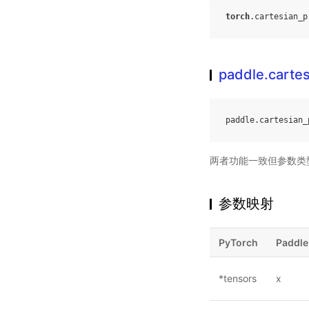
torch
.
cartesian_p
paddle.carte
paddle
.
cartesian_
两者功能一致但参数类
参数映射
PyTorch
Paddle
*tensors
x