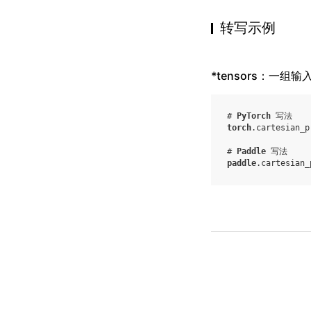
转写示例
*tensors：一组输入 
# 
PyTorch
 写法
torch
.
cartesian_p
# 
Paddle
 写法
paddle
.
cartesian_