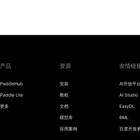
产品
资源
友情链
PaddleHub
安装
AI开放平
Paddle Lite
教程
AI Studio
更多
文档
EasyDL
模型库
BML
应用案例
百度开发