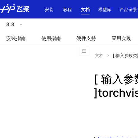
\u200E
安装
教程
文档
模型库
产品全景
3.3
安装指南
使用指南
硬件支持
应用实践
文档
[ 输入参数类型不
[ 输入
]torchv