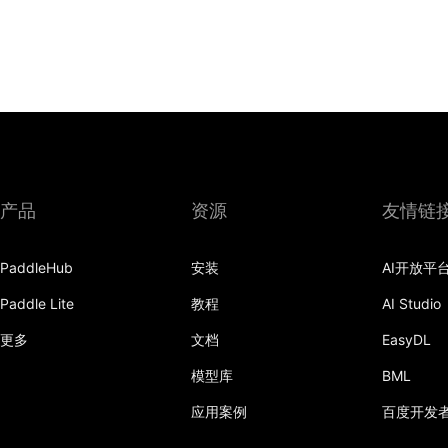
产品
资源
友情链
PaddleHub
安装
AI开放平
Paddle Lite
教程
AI Studio
更多
文档
EasyDL
模型库
BML
应用案例
百度开发