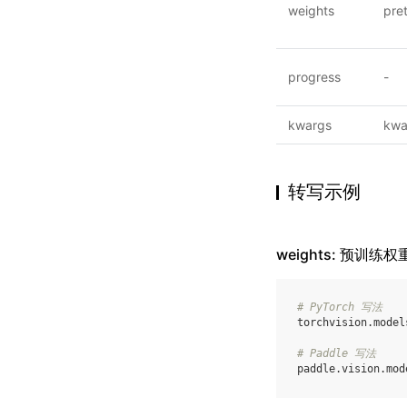
weights
pre
progress
-
kwargs
kwa
转写示例
weights: 预训练权
# PyTorch 写法
torchvision
.
model
# Paddle 写法
paddle
.
vision
.
mod