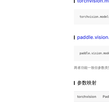
torchvision.
torchvision
.
model
paddle.visio
paddle
.
vision
.
mod
两者功能一致但参数类
参数映射
torchvision
Pad