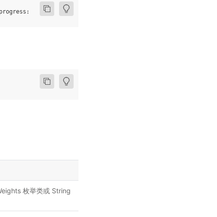
progress
:
bool
=
True
,
**
kwargs
:
Any
)
ights 枚举类或 String
。