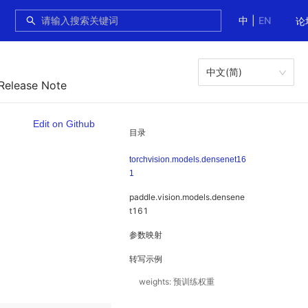
中
|
EN
论
中文(简)
 Release Note
Edit on Github
目录
torchvision.models.densenet16
1
paddle.vision.models.densene
t161
参数映射
转写示例
weights: 预训练权重