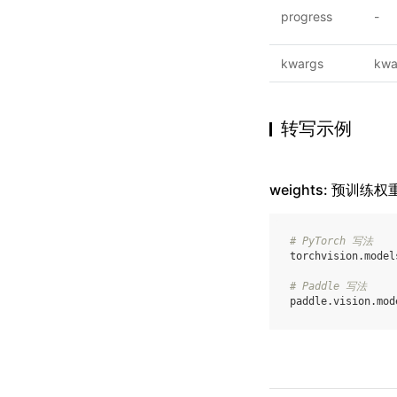
progress
-
kwargs
kwa
转写示例
weights: 预训练权
# PyTorch 写法
torchvision
.
model
# Paddle 写法
paddle
.
vision
.
mod