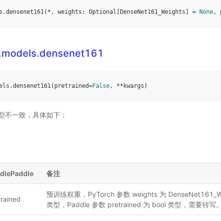
s
.
densenet161
(
*
,
weights
:
Optional
[
DenseNet161_Weights
]
=
None
,
n.models.densenet161
els
.
densenet161
(
pretrained
=
False
,
**
kwargs
)
型不一致，具体如下：
dlePaddle
备注
预训练权重，PyTorch 参数 weights 为 DenseNet161_We
trained
类型，Paddle 参数 pretrained 为 bool 类型，需要转写