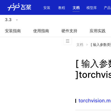
\u200E
安装
教程
文档
模型库
产品
3.3
安装指南
使用指南
硬件支持
应用实践
文档
[ 输入参数类型不
[ 输入
]torchv
torchvision.