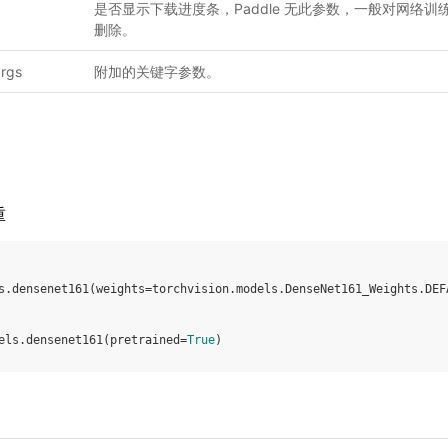
是否显示下载进度条，Paddle 无此参数，一般对网络
删除。
rgs
附加的关键字参数。
重
s
.
densenet161
(
weights
=
torchvision
.
models
.
DenseNet161_Weights
.
DEF
els
.
densenet161
(
pretrained
=
True
)