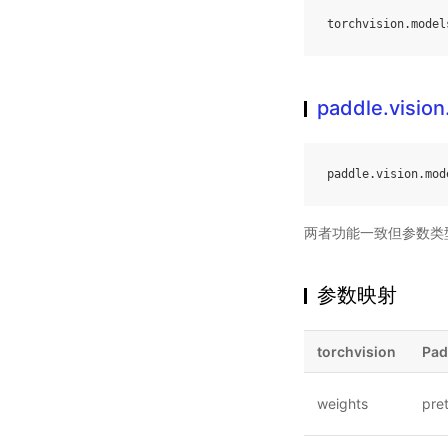
torchvision
.
model
paddle.visio
paddle
.
vision
.
mod
两者功能一致但参数类
参数映射
torchvision
Pad
weights
pre