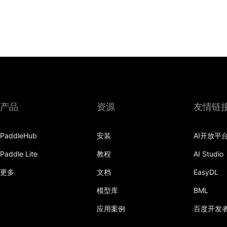
产品
资源
友情链
PaddleHub
安装
AI开放平
Paddle Lite
教程
AI Studio
更多
文档
EasyDL
模型库
BML
应用案例
百度开发