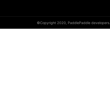
©Copyright 2020, PaddlePaddle developers