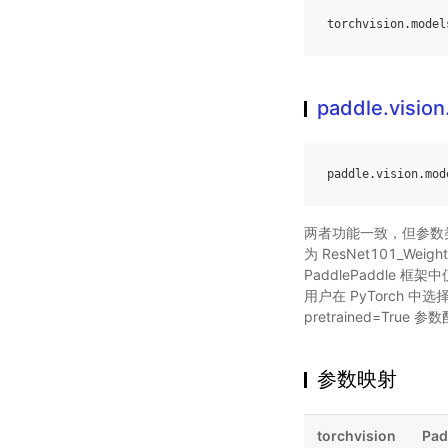
torchvision
.
model
paddle.visio
paddle
.
vision
.
mod
两者功能一致，但参数类
为 ResNet101_Weigh
PaddlePaddle 
用户在 PyTorch 中
pretrained=True 
参数映射
torchvision
Pad