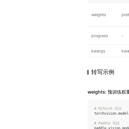
weights
pre
progress
-
kwargs
kwa
转写示例
weights: 预训练权
# PyTorch 写法
torchvision
.
model
# Paddle 写法
paddle
.
vision
.
mod