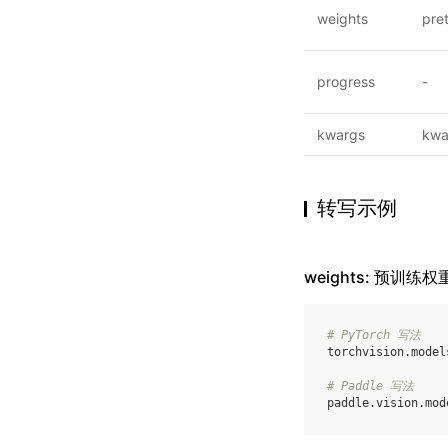
weights
pre
progress
-
kwargs
kwa
转写示例
weights: 预训练权
# PyTorch 写法
torchvision
.
model
# Paddle 写法
paddle
.
vision
.
mod