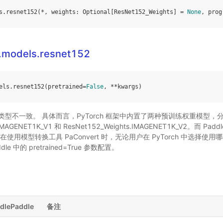
s
.
resnet152
(
*
,
weights
:
Optional
[
ResNet152_Weights
]
=
None
,
prog
n.models.resnet152
els
.
resnet152
(
pretrained
=
False
,
**
kwargs
)
型不一致。 具体而言，PyTorch 框架中内置了两种预训练权重模型，
s.IMAGENET1K_V1 和 ResNet152_Weights.IMAGENET1K_V2。而 P
使用模型转换工具 PaConvert 时，无论用户在 PyTorch 中选择
le 中的 pretrained=True 参数配置。
dlePaddle
备注