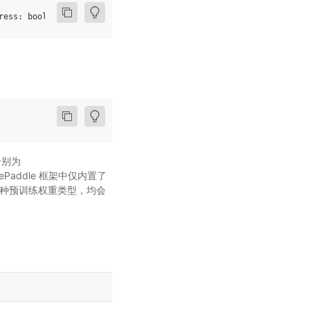
ress
:
bool
=
True
,
**
kwargs
:
Any
)
分别为
addlePaddle 框架中仅内置了
使用哪种预训练权重类型，均会