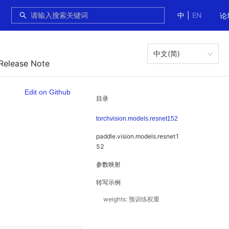
中
|
EN
论
中文(简)
 Release Note
Edit on Github
目录
torchvision.models.resnet152
paddle.vision.models.resnet1
52
参数映射
转写示例
weights: 预训练权重