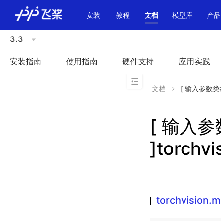
\u200E
安装
教程
文档
模型库
产品
3.3
安装指南
使用指南
硬件支持
应用实践
文档
[ 输入参数类型不
[ 输入
]torchv
torchvision.